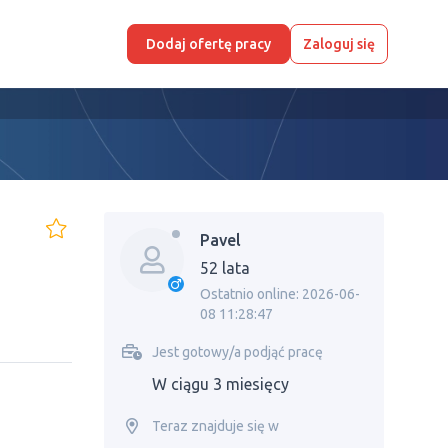
Dodaj ofertę pracy
Zaloguj się
Pavel
52 lata
Ostatnio online: 2026-06-
08 11:28:47
Jest gotowy/a podjąć pracę
W ciągu 3 miesięcy
Teraz znajduje się w