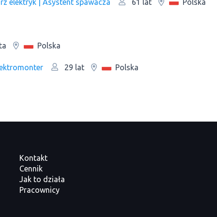
rz elektryk | Asystent spawacza
Polska
61 lat
Polska
ta
Elektromonter
Polska
29 lat
Kontakt
Cennik
Jak to działa
Pracownicy