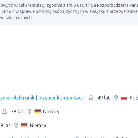
ch w celu rekrutacji zgodnie z art. 6 ust. 1 lit. a Rozporządzenia Par
ia 2016 r. w sprawie ochrony osób fizycznych w związku z przetwarzani
u takich danych.
nier-elektronik | Inżynier komunikacji
Pol
49 lat
Niemcy
38 lat
Niemcy
9 lat