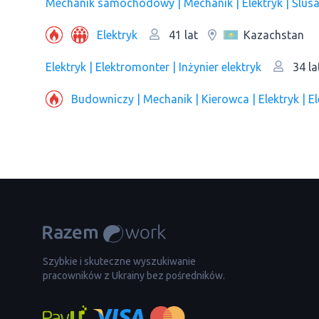
Mechanik samochodowy | Mechanik | Elektryk | Ślusa
Elektryk
Kazachstan
41 lat
Elektryk | Elektromonter | Inżynier elektryk
34 la
Budowniczy | Mechanik | Kierowca | Elektryk | 
Szybkie i skuteczne wyszukiwanie
pracowników z Ukrainy bez pośredników.