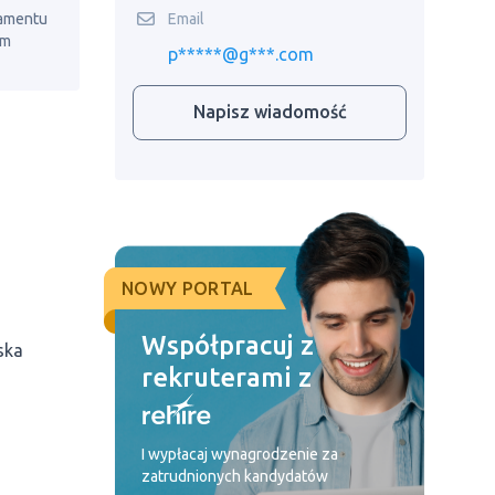
Email
lamentu
em
p*****@g***.com
Napisz wiadomość
NOWY PORTAL
Współpracuj z
ska
rekruterami z
I wypłacaj wynagrodzenie za
zatrudnionych kandydatów