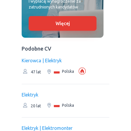
I wypłacaj wynagrodzenie za
zatrudnionych kandydatów
Więcej
Podobne CV
Kierowca | Elektryk
Polska
47 lat
Elektryk
Polska
20 lat
Elektryk | Elektromonter