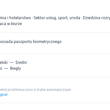
mia i hotelarstwo
Sektor usług, sport, uroda
Dziedzina rozry
aca w biurze
posiada paszportu biometrycznego
elski
—
Średni
ki
—
Biegły
tekst przetłumaczono w trybie automatycznym
ginał