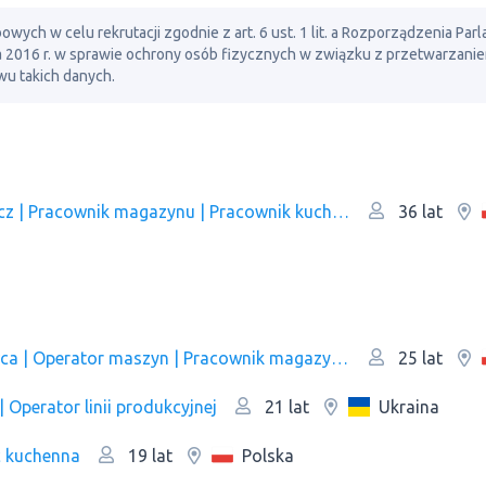
ch w celu rekrutacji zgodnie z art. 6 ust. 1 lit. a Rozporządzenia Par
ia 2016 r. w sprawie ochrony osób fizycznych w związku z przetwarzani
u takich danych.
Sprzątaczka | Pokojówka | Kelner | Pakowacz | Рracownik magazynu | Pracownik kuchni/Pomoc kuchenna | Pracownik produkcji | Оperator linii produkcyjnej
36 lat
Budowniczy | Kelner | Animator | Sprzedawca | Operator maszyn | Рracownik magazynu | Operator komputera
25 lat
| Оperator linii produkcyjnej
Ukraina
21 lat
c kuchenna
Polska
19 lat