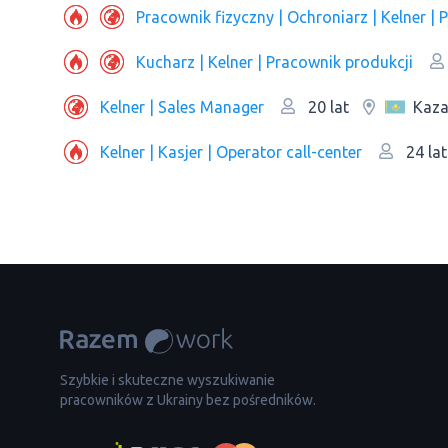
Kucharz | Kelner | Pracownik produkcji
Kelner | Sales Manager
Kaza
20 lat
Kelner | Kasjer | Operator call-center
24 la
Szybkie i skuteczne wyszukiwanie
pracowników z Ukrainy bez pośredników.