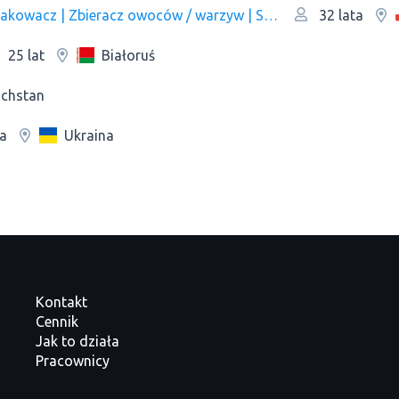
Pracownik fizyczny | Ochroniarz | Kelner | Pakowacz | Zbieracz owoców / warzyw | Sprzedawca | Рracownik magazynu | Pracownik kuchni/Pomoc kuchenna | Pracownik produkcji | Оperator linii produkcyjnej
32 lata
Białoruś
25 lat
chstan
Ukraina
ta
Kontakt
Cennik
Jak to działa
Pracownicy