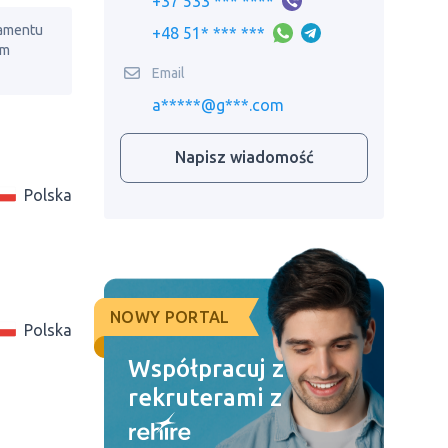
+37 533 *** ****
lamentu
+48 51* *** ***
em
Email
a*****@g***.com
Napisz wiadomość
Polska
NOWY PORTAL
Polska
Współpracuj z
rekruterami z