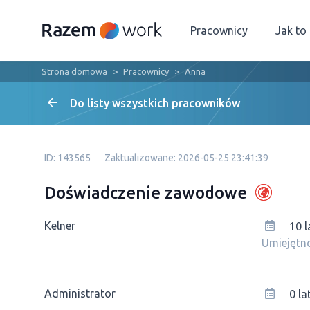
Pracownicy
Jak to
Strona domowa
Pracownicy
Anna
Do listy wszystkich pracowników
ID: 143565
Zaktualizowane: 2026-05-25 23:41:39
Doświadczenie zawodowe
Kelner
10 l
Umiejętno
Administrator
0 la