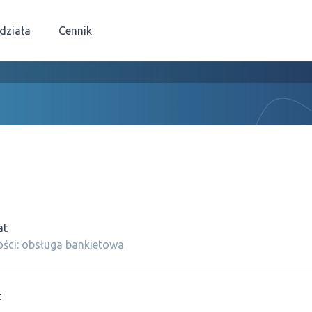
 działa
Cennik
at
ści: obsługa bankietowa
t