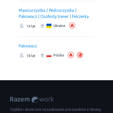
Manicurzystka / Pedicurzystka |
Pakowacz | Osobisty trener | Felczerka
Ukraina
19 lat
Pakowacz
Polska
18 lat
Szybkie i skuteczne wyszukiwanie pracowników z Ukrainy