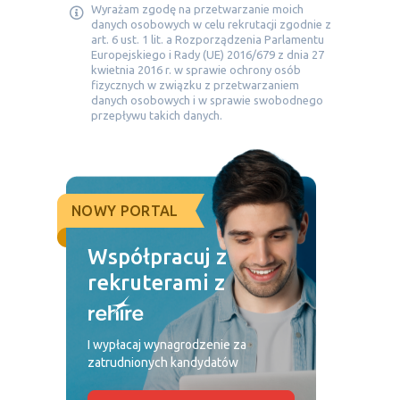
Wyrażam zgodę na przetwarzanie moich
danych osobowych w celu rekrutacji zgodnie z
art. 6 ust. 1 lit. a Rozporządzenia Parlamentu
Europejskiego i Rady (UE) 2016/679 z dnia 27
kwietnia 2016 r. w sprawie ochrony osób
fizycznych w związku z przetwarzaniem
danych osobowych i w sprawie swobodnego
przepływu takich danych.
NOWY PORTAL
Współpracuj z
rekruterami z
I wypłacaj wynagrodzenie za
zatrudnionych kandydatów