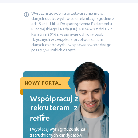
Wyrażam zgodę na przetwarzanie moich
danych osobowych w celu rekrutacji zgodnie z
art. 6 ust. 1 lit. a Rozporządzenia Parlamentu
Europejskiego i Rady (UE) 2016/679 z dnia 27
kwietnia 2016 r. w sprawie ochrony osób
fizycznych w związku z przetwarzaniem
danych osobowych i w sprawie swobodnego
przepływu takich danych.
NOWY PORTAL
Współpracuj z
rekruterami z
I wypłacaj wynagrodzenie za
zatrudnionych kandydatów