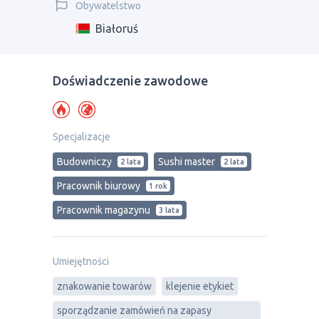
Obywatelstwo
Białoruś
Doświadczenie zawodowe
Specjalizacje
Budowniczy
Sushi master
2 lata
2 lata
Pracownik biurowy
1 rok
Рracownik magazynu
3 lata
Umiejętności
znakowanie towarów
klejenie etykiet
sporządzanie zamówień na zapasy