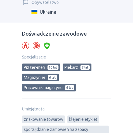
Obywatelstwo
Ukraina
Doświadczenie zawodowe
Specjalizacje
Pizzer-men
Piekarz
10 lat
7 lat
Magazynier
6 lat
Рracownik magazynu
6 lat
Umiejętności
znakowanie towarów
klejenie etykiet
sporządzanie zamówień na zapasy