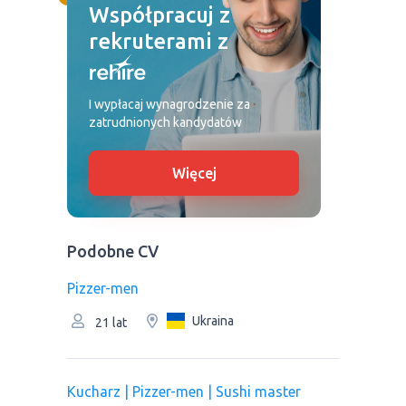
Współpracuj z
rekruterami z
I wypłacaj wynagrodzenie za
zatrudnionych kandydatów
Więcej
Podobne CV
Pizzer-men
Ukraina
21 lat
Kucharz | Pizzer-men | Sushi master