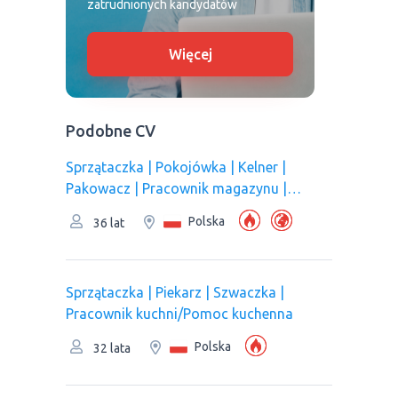
zatrudnionych kandydatów
Więcej
Podobne CV
Sprzątaczka | Pokojówka | Kelner |
Pakowacz | Рracownik magazynu |
Pracownik kuchni/Pomoc kuchenna |
Polska
36 lat
Pracownik produkcji | Оperator linii
produkcyjnej
Sprzątaczka | Piekarz | Szwaczka |
Pracownik kuchni/Pomoc kuchenna
Polska
32 lata