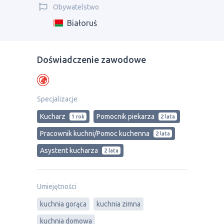
Obywatelstwo
Białoruś
Doświadczenie zawodowe
Specjalizacje
Kucharz
Pomocnik piekarza
1 rok
2 lata
Pracownik kuchni/Pomoc kuchenna
2 lata
Asystent kucharza
2 lata
Umiejętności
kuchnia gorąca
kuchnia zimna
kuchnia domowa