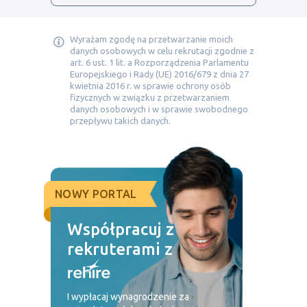
Wyrażam zgodę na przetwarzanie moich
danych osobowych w celu rekrutacji zgodnie z
art. 6 ust. 1 lit. a Rozporządzenia Parlamentu
Europejskiego i Rady (UE) 2016/679 z dnia 27
kwietnia 2016 r. w sprawie ochrony osób
fizycznych w związku z przetwarzaniem
danych osobowych i w sprawie swobodnego
przepływu takich danych.
NOWY PORTAL
Współpracuj z
rekruterami z
I wypłacaj wynagrodzenie za