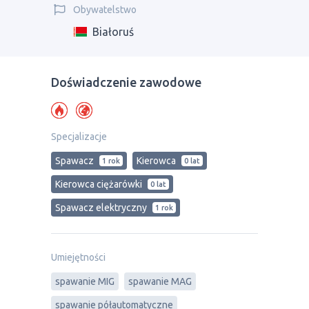
Obywatelstwo
Białoruś
Doświadczenie zawodowe
Specjalizacje
Spawacz
Kierowca
1 rok
0 lat
Kierowca ciężarówki
0 lat
Spawacz elektryczny
1 rok
Umiejętności
spawanie MIG
spawanie MAG
spawanie półautomatyczne