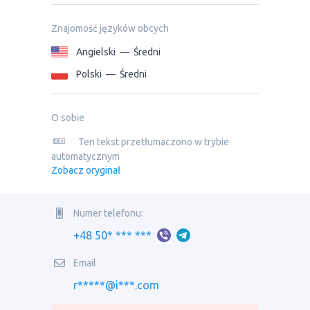
Znajomość języków obcych
Angielski
—
Średni
Polski
—
Średni
O sobie
Ten tekst przetłumaczono w trybie
automatycznym
Zobacz oryginał
Numer telefonu:
+48 50* *** ***
Email
r*****@i***.com