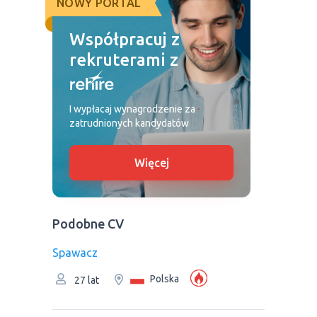
NOWY PORTAL
Współpracuj z
rekruterami z
I wypłacaj wynagrodzenie za
zatrudnionych kandydatów
Więcej
Podobne CV
Spawacz
Polska
27 lat