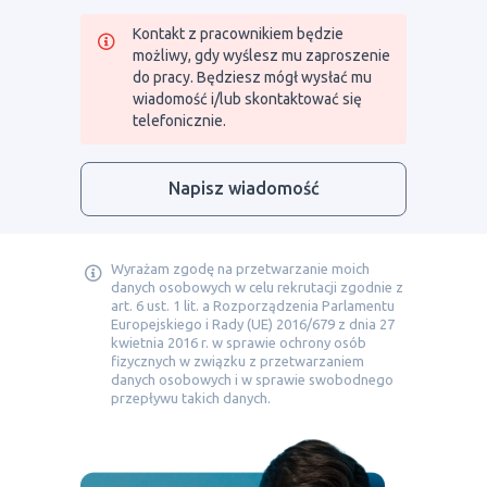
Kontakt z pracownikiem będzie
możliwy, gdy wyślesz mu zaproszenie
do pracy. Będziesz mógł wysłać mu
wiadomość i/lub skontaktować się
telefonicznie.
Napisz wiadomość
Wyrażam zgodę na przetwarzanie moich
danych osobowych w celu rekrutacji zgodnie z
art. 6 ust. 1 lit. a Rozporządzenia Parlamentu
Europejskiego i Rady (UE) 2016/679 z dnia 27
kwietnia 2016 r. w sprawie ochrony osób
fizycznych w związku z przetwarzaniem
danych osobowych i w sprawie swobodnego
przepływu takich danych.