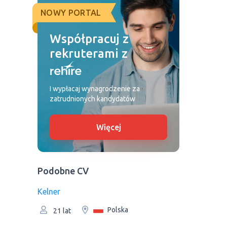
NOWY PORTAL
Współpracuj z
rekruterami z
I wypłacaj wynagrodzenie za
zatrudnionych kandydatów
Więcej
Podobne CV
Kelner
Polska
21 lat