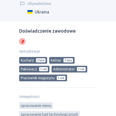
Obywatelstwo
Ukraina
Doświadczenie zawodowe
Specjalizacje
Kucharz
Kelner
2 lata
3 lata
Pakowacz
Administrator
1 rok
1 rok
Рracownik magazynu
1 rok
Umiejętności
opracowanie menu
opracowanie kart technologicznych