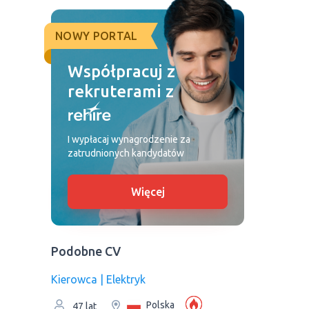
NOWY PORTAL
Współpracuj z
rekruterami z
I wypłacaj wynagrodzenie za
zatrudnionych kandydatów
Więcej
Podobne CV
Kierowca | Elektryk
Polska
47 lat