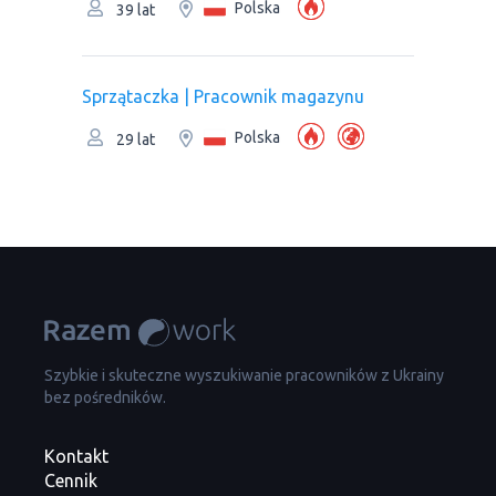
Polska
39 lat
Sprzątaczka | Рracownik magazynu
Polska
29 lat
Szybkie i skuteczne wyszukiwanie pracowników z Ukrainy
bez pośredników.
Kontakt
Cennik