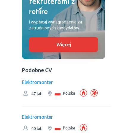
rekruterami z
I wypłacaj wynagrodzenie za
zatrudnionych kandydatów
Więcej
Podobne CV
Elektromonter
Polska
47 lat
Elektromonter
Polska
40 lat