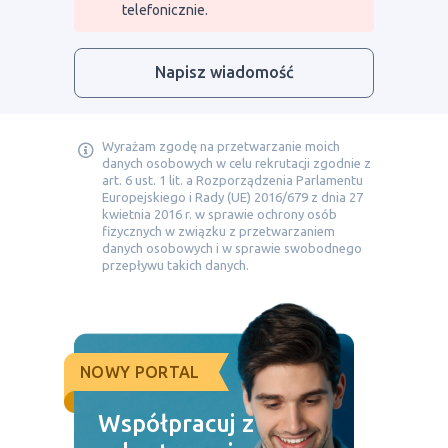
telefonicznie.
Napisz wiadomość
Wyrażam zgodę na przetwarzanie moich
danych osobowych w celu rekrutacji zgodnie z
art. 6 ust. 1 lit. a Rozporządzenia Parlamentu
Europejskiego i Rady (UE) 2016/679 z dnia 27
kwietnia 2016 r. w sprawie ochrony osób
fizycznych w związku z przetwarzaniem
danych osobowych i w sprawie swobodnego
przepływu takich danych.
NOWY PORTAL
Współpracuj z