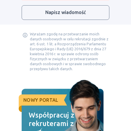
Napisz wiadomość
Wyrażam zgodę na przetwarzanie moich
danych osobowych w celu rekrutacji zgodnie z
art. 6 ust. 1 lit. a Rozporządzenia Parlamentu
Europejskiego i Rady (UE) 2016/679 z dnia 27
kwietnia 2016 r. w sprawie ochrony osób
fizycznych w związku z przetwarzaniem
danych osobowych i w sprawie swobodnego
przepływu takich danych.
NOWY PORTAL
Współpracuj z
rekruterami z