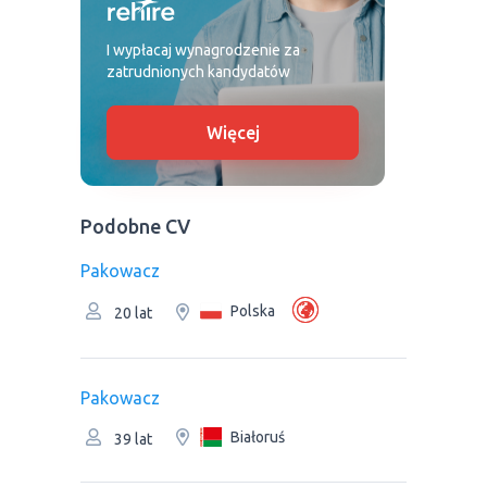
I wypłacaj wynagrodzenie za
zatrudnionych kandydatów
Więcej
Podobne CV
Pakowacz
Polska
20 lat
Pakowacz
Białoruś
39 lat