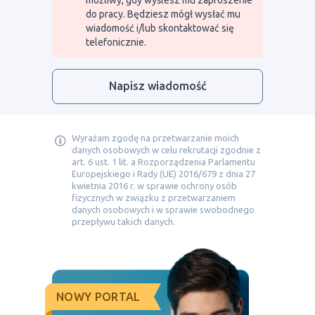
możliwy, gdy wyślesz mu zaproszenie
do pracy. Będziesz mógł wysłać mu
wiadomość i/lub skontaktować się
telefonicznie.
Napisz wiadomość
Wyrażam zgodę na przetwarzanie moich
danych osobowych w celu rekrutacji zgodnie z
art. 6 ust. 1 lit. a Rozporządzenia Parlamentu
Europejskiego i Rady (UE) 2016/679 z dnia 27
kwietnia 2016 r. w sprawie ochrony osób
fizycznych w związku z przetwarzaniem
danych osobowych i w sprawie swobodnego
przepływu takich danych.
NOWY PORTAL