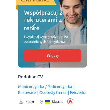
NOWY PORTAL
Współpracuj z
rekruterami z
I wypłacaj wynagrodzenie za
zatrudnionych kandydatów
Więcej
Podobne CV
Manicurzystka / Pedicurzystka |
Pakowacz | Osobisty trener | Felczerka
Ukraina
19 lat