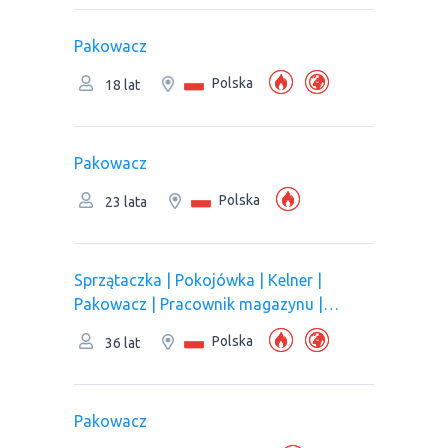
Pakowacz
Polska
18 lat
Pakowacz
Polska
23 lata
Sprzątaczka | Pokojówka | Kelner |
Pakowacz | Рracownik magazynu |
Pracownik kuchni/Pomoc kuchenna |
Polska
36 lat
Pracownik produkcji | Оperator linii
produkcyjnej
Pakowacz