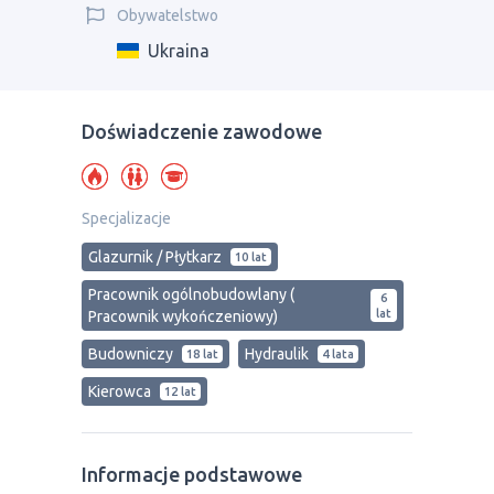
Obywatelstwo
Ukraina
Doświadczenie zawodowe
Specjalizacje
Glazurnik / Płytkarz
10 lat
Pracownik ogólnobudowlany (
6
lat
Pracownik wykończeniowy)
Budowniczy
Hydraulik
18 lat
4 lata
Kierowca
12 lat
Informacje podstawowe