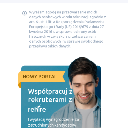
Wyrażam zgodę na przetwarzanie moich
danych osobowych w celu rekrutacji zgodnie z
art. 6 ust. 1 lit. a Rozporządzenia Parlamentu
Europejskiego i Rady (UE) 2016/679 z dnia 27
kwietnia 2016 r. w sprawie ochrony osób
fizycznych w związku z przetwarzaniem
danych osobowych i w sprawie swobodnego
przepływu takich danych.
NOWY PORTAL
Współpracuj z
rekruterami z
I wypłacaj wynagrodzenie za
zatrudnionych kandydatów