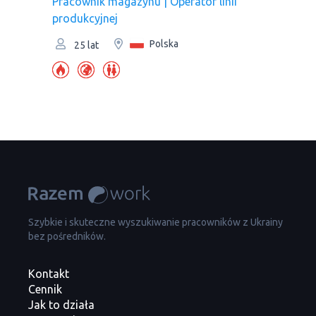
Рracownik magazynu | Оperator linii
produkcyjnej
Polska
25 lat
Szybkie i skuteczne wyszukiwanie pracowników z Ukrainy
bez pośredników.
Kontakt
Cennik
Jak to działa