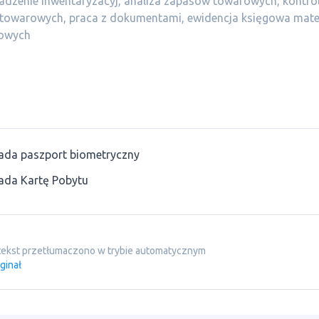
dzenie inwentaryzacyj, analiza zapasów towarowych, kontrol
towarowych, praca z dokumentami, ewidencja księgowa mate
owych
ada paszport biometryczny
ada Kartę Pobytu
tekst przetłumaczono w trybie automatycznym
ginał