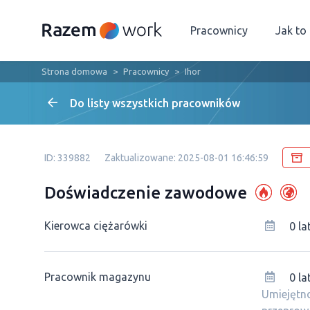
Pracownicy
Jak to
Strona domowa
Pracownicy
Ihor
Do listy wszystkich pracowników
ID: 339882
Zaktualizowane: 2025-08-01 16:46:59
Doświadczenie zawodowe
Kierowca ciężarówki
0 la
Рracownik magazynu
0 la
Umiejętno