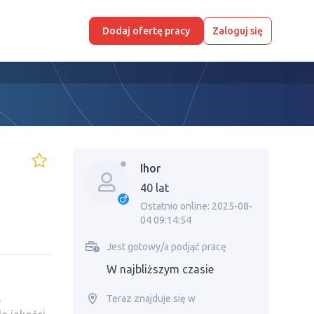
Dodaj ofertę pracy
Zaloguj się
Ihor
40 lat
Ostatnio online: 2025-08-
04 09:14:54
Jest gotowy/a podjąć pracę
W najbliższym czasie
,
Teraz znajduje się w