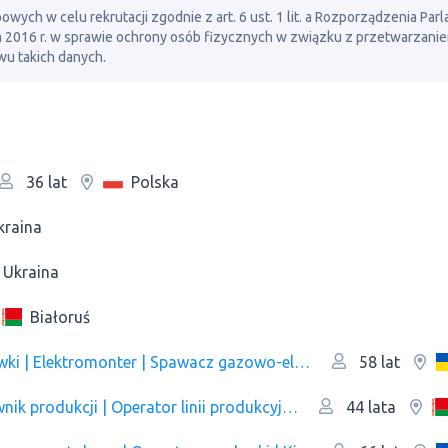
ch w celu rekrutacji zgodnie z art. 6 ust. 1 lit. a Rozporządzenia Par
ia 2016 r. w sprawie ochrony osób fizycznych w związku z przetwarzani
u takich danych.
Polska
36 lat
kraina
Ukraina
Białoruś
Budowniczy | Hydraulik | Kierowca ciężarówki | Elektromonter | Spawacz gazowo-elektryczny
58 lat
Budowniczy | Kierowca ciężarówki | Pracownik produkcji | Оperator linii produkcyjnej
44 lata