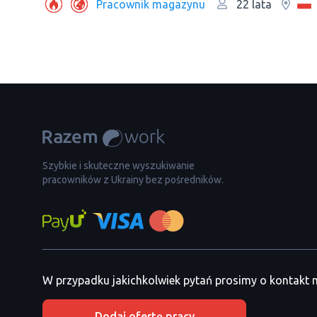
Рracownik magazynu
22 lata
Szybkie i skuteczne wyszukiwanie
pracowników z Ukrainy bez pośredników.
W przypadku jakichkolwiek pytań prosimy o kontakt
Dodaj ofertę pracy