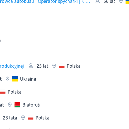
Operator dźwigu samojezdnego | Kierowca | Kierowca autobusu | Operator spycharki | Kierowca ciężarówki | Kierowca TIR | Operatow wywrotka
66 lat
a
produkcyjnej
Polska
25 lat
Ukraina
t
Polska
Białoruś
at
Polska
23 lata