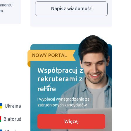
lamentu
Napisz wiadomość
em
NOWY PORTAL
Współpracuj z
rekruterami z
I wypłacaj wynagrodzenie za
zatrudnionych kandydatów
Ukraina
Białoruś
Więcej