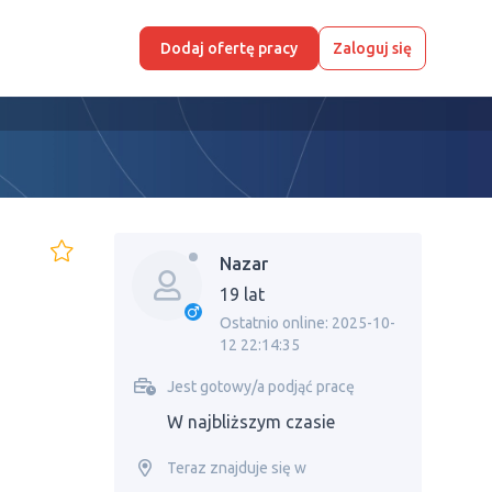
Dodaj ofertę pracy
Zaloguj się
Nazar
19 lat
Ostatnio online: 2025-10-
12 22:14:35
Jest gotowy/a podjąć pracę
W najbliższym czasie
Teraz znajduje się w