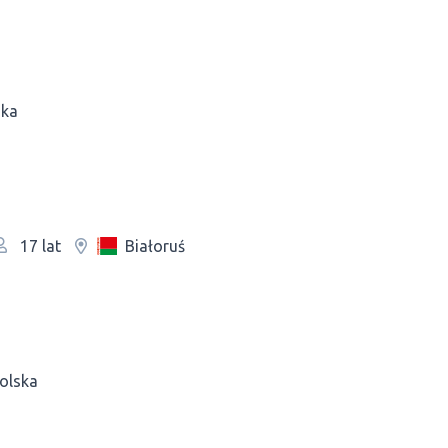
ska
Białoruś
17 lat
olska