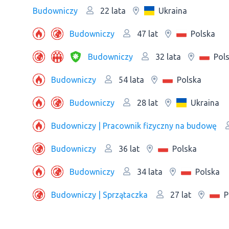
Budowniczy
Ukraina
22 lata
Budowniczy
Polska
47 lat
Budowniczy
Pol
32 lata
Budowniczy
Polska
54 lata
Budowniczy
Ukraina
28 lat
Budowniczy | Pracownik fizyczny na budowę
Budowniczy
Polska
36 lat
Budowniczy
Polska
34 lata
Budowniczy | Sprzątaczka
P
27 lat