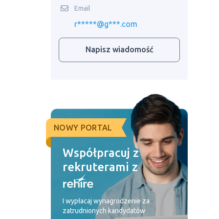
Email
r*****@g***.com
Napisz wiadomość
NOWY PORTAL
Współpracuj z
rekruterami z
I wypłacaj wynagrodzenie za
zatrudnionych kandydatów