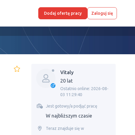
Dodaj ofertę pracy
Zaloguj się
Vitaly
20 lat
Ostatnio online: 2026-08-
03 11:29:40
Jest gotowy/a podjąć pracę
W najbliższym czasie
Teraz znajduje się w