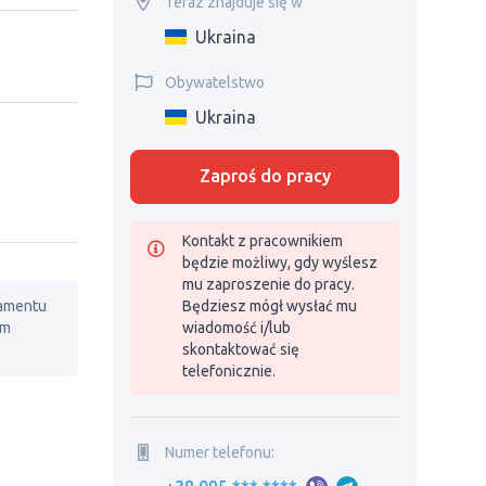
Teraz znajduje się w
Ukraina
Obywatelstwo
Ukraina
Zaproś do pracy
Kontakt z pracownikiem
będzie możliwy, gdy wyślesz
mu zaproszenie do pracy.
lamentu
Będziesz mógł wysłać mu
em
wiadomość i/lub
skontaktować się
telefonicznie.
Numer telefonu: