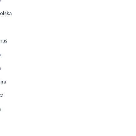
olska
oruś
a
a
ina
ka
a