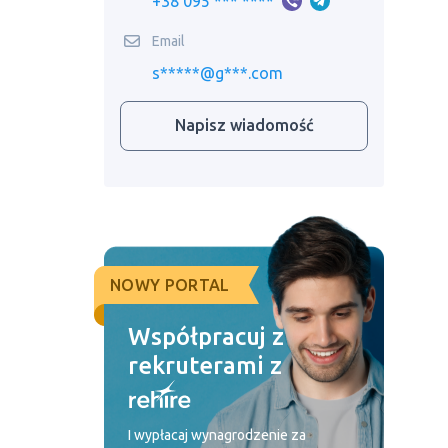
+38 095 *** ****
Email
s*****@g***.com
Napisz wiadomość
NOWY PORTAL
Współpracuj z
rekruterami z
I wypłacaj wynagrodzenie za