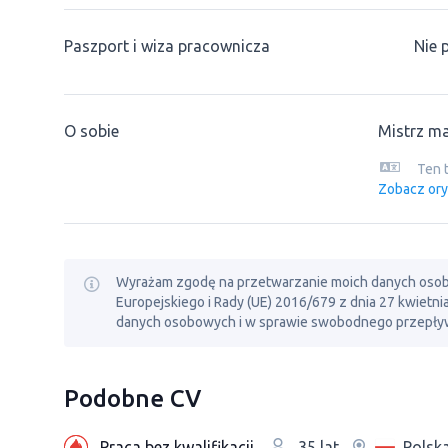
Paszport i wiza pracownicza
Nie 
O sobie
Mistrz ma
Ten 
Zobacz ory
Wyrażam zgodę na przetwarzanie moich danych osobowy
Europejskiego i Rady (UE) 2016/679 z dnia 27 kwietn
danych osobowych i w sprawie swobodnego przepływ
Podobne CV
Praca bez kwalifikacji
Polsk
35 lat