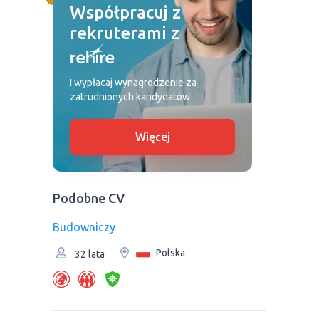
Współpracuj z
rekruterami z
I wypłacaj wynagrodzenie za
zatrudnionych kandydatów
Więcej
Podobne CV
Budowniczy
Polska
32 lata