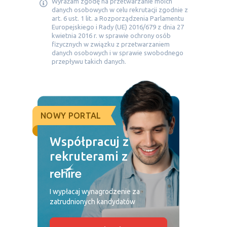
Wyrażam zgodę na przetwarzanie moich
danych osobowych w celu rekrutacji zgodnie z
art. 6 ust. 1 lit. a Rozporządzenia Parlamentu
Europejskiego i Rady (UE) 2016/679 z dnia 27
kwietnia 2016 r. w sprawie ochrony osób
fizycznych w związku z przetwarzaniem
danych osobowych i w sprawie swobodnego
przepływu takich danych.
NOWY PORTAL
Współpracuj z
rekruterami z
I wypłacaj wynagrodzenie za
zatrudnionych kandydatów