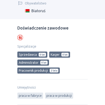
Obywatelstwo
Białoruś
Doświadczenie zawodowe
Specjalizacje
Sprzedawca
Kasjer
0 lat
0 lat
Administrator
0 lat
Pracownik produkcji
2 lata
Umiejętności
praca w fabryce
praca w produkcji