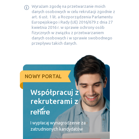
Wyrażam zgodę na przetwarzanie moich
danych osobowych w celu rekrutacji zgodnie z
art. 6 ust. 1 lit. a Rozporządzenia Parlamentu
Europejskiego i Rady (UE) 2016/679 z dnia 27
kwietnia 2016 r. w sprawie ochrony osób
fizycznych w związku z przetwarzaniem
danych osobowych i w sprawie swobodnego
przepływu takich danych.
NOWY PORTAL
Współpracuj z
rekruterami z
I wypłacaj wynagrodzenie za
zatrudnionych kandydatów