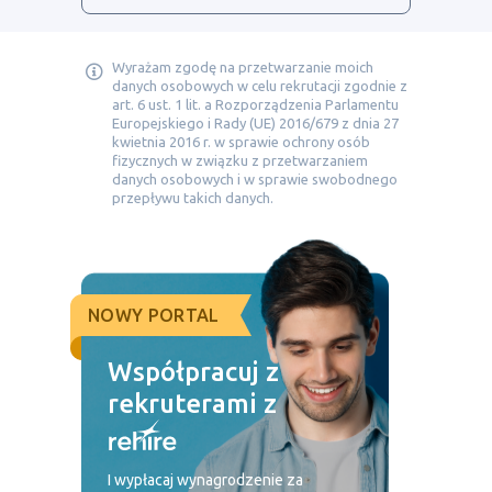
Wyrażam zgodę na przetwarzanie moich
danych osobowych w celu rekrutacji zgodnie z
art. 6 ust. 1 lit. a Rozporządzenia Parlamentu
Europejskiego i Rady (UE) 2016/679 z dnia 27
kwietnia 2016 r. w sprawie ochrony osób
fizycznych w związku z przetwarzaniem
danych osobowych i w sprawie swobodnego
przepływu takich danych.
NOWY PORTAL
Współpracuj z
rekruterami z
I wypłacaj wynagrodzenie za