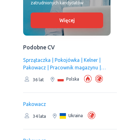
zatrudnionych kandydatów
Więcej
Podobne CV
Sprzątaczka | Pokojówka | Kelner |
Pakowacz | Рracownik magazynu |
Pracownik kuchni/Pomoc kuchenna |
Polska
36 lat
Pracownik produkcji | Оperator linii
produkcyjnej
Pakowacz
Ukraina
34 lata