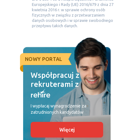
Europejskiego i Rady (UE) 2016/679 z dnia 27
kwietnia 2016 r. w sprawie ochrony osób
fizycznych w związku z przetwarzaniem
danych osobowych i w sprawie swobodnego
przepływu takich danych.
NOWY PORTAL
Współpracuj z
rekruterami z
I wypłacaj wynagrodzenie za
zatrudnionych kandydatów
Więcej