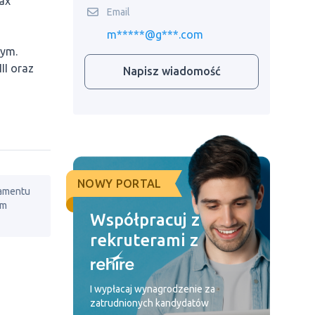
ax
Email
m*****@g***.com
wym.
II oraz
Napisz wiadomość
NOWY PORTAL
lamentu
em
Współpracuj z
rekruterami z
I wypłacaj wynagrodzenie za
zatrudnionych kandydatów