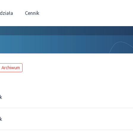
 działa
Cennik
Archiwum
k
k