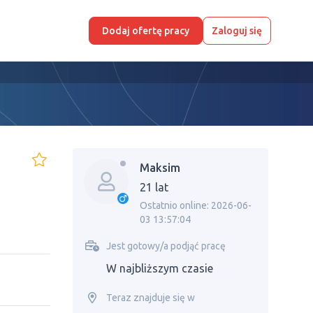
Dodaj ofertę pracy
Zaloguj się
Maksim
21 lat
Ostatnio online: 2026-06-
03 13:57:04
Jest gotowy/a podjąć pracę
W najbliższym czasie
Teraz znajduje się w