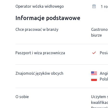
Operator wózka widłowego
1 ro
Informacje podstawowe
Chce pracować w branży
Gastrono
biurze
Paszport i wiza pracownicza
Posi
Znajomość języków obcych
Angi
Pols
O sobie
Uczyłem s
kwalifika