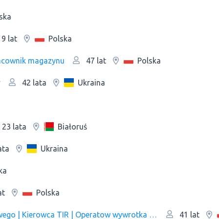
ska
Polska
9 lat
Рracownik magazynu
Polska
47 lat
y
Ukraina
42 lata
Białoruś
23 lata
Ukraina
ata
ka
Polska
at
Spawacz | Ślusarz | Operator wózka widłowego | Kierowca TIR | Operatow wywrotka | Pracownik produkcji
41 lat