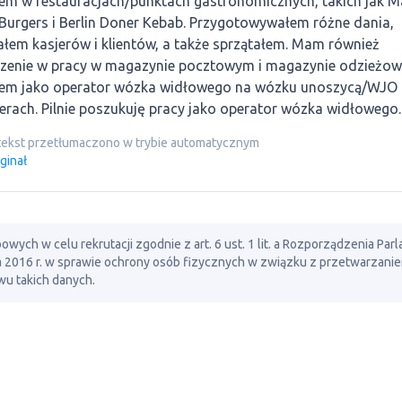
em w restauracjach/punktach gastronomicznych, takich jak M
urgers i Berlin Doner Kebab. Przygotowywałem różne dania,
łem kasjerów i klientów, a także sprzątałem. Mam również
zenie w pracy w magazynie pocztowym i magazynie odzieżo
em jako operator wózka widłowego na wózku unoszycą/WJO I
erach. Pilnie poszukuję pracy jako operator wózka widłowego.
tekst przetłumaczono w trybie automatycznym
ginał
ch w celu rekrutacji zgodnie z art. 6 ust. 1 lit. a Rozporządzenia Par
ia 2016 r. w sprawie ochrony osób fizycznych w związku z przetwarzani
u takich danych.