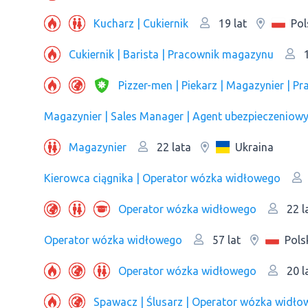
Kucharz | Cukiernik
Pol
19 lat
Cukiernik | Barista | Рracownik magazynu
1
Pizzer-men | Piekarz | Magazynier | 
Magazynier | Sales Manager | Agent ubezpieczeniow
Magazynier
Ukraina
22 lata
Kierowca ciągnika | Operator wózka widłowego
Operator wózka widłowego
22 l
Operator wózka widłowego
Pols
57 lat
Operator wózka widłowego
20 l