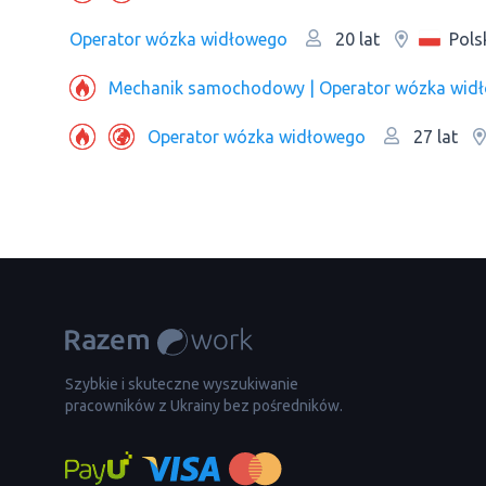
Operator wózka widłowego
Pols
20 lat
Mechanik samochodowy | Operator wózka wid
Operator wózka widłowego
27 lat
Szybkie i skuteczne wyszukiwanie
pracowników z Ukrainy bez pośredników.