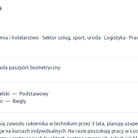
k
mia i hotelarstwo
Sektor usług, sport, uroda
Logistyka
Pra
ada paszport biometryczny
elski
—
Podstawowy
ki
—
Biegły
ię zawodu cukiernika w technikum przez 3 lata, planuję uzupe
cje na kursach indywidualnych. Na razie poszukuję pracy w Łod