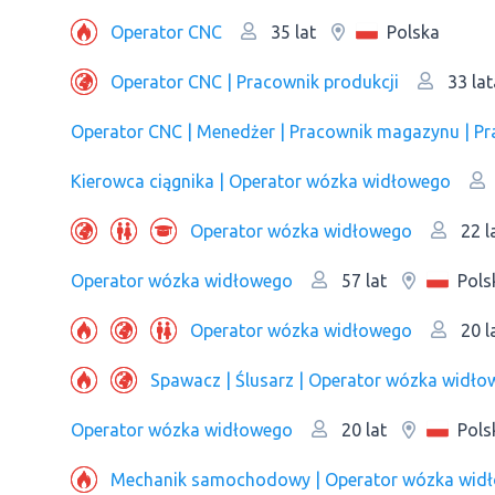
Operator CNC
Polska
35 lat
Operator CNC | Pracownik produkcji
33 lat
Operator CNC | Menedżer | Рracownik magazynu | Pra
Kierowca ciągnika | Operator wózka widłowego
Operator wózka widłowego
22 l
Operator wózka widłowego
Pols
57 lat
Operator wózka widłowego
20 l
Operator wózka widłowego
Pols
20 lat
Mechanik samochodowy | Operator wózka wid