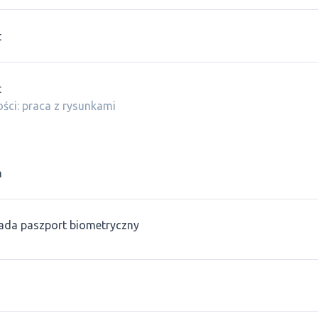
t
t
ści: praca z rysunkami
a
ada paszport biometryczny