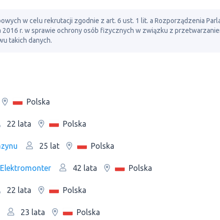
ch w celu rekrutacji zgodnie z art. 6 ust. 1 lit. a Rozporządzenia Par
ia 2016 r. w sprawie ochrony osób fizycznych w związku z przetwarzani
u takich danych.
Polska
Polska
22 lata
azynu
Polska
25 lat
| Elektromonter
Polska
42 lata
Polska
22 lata
Polska
23 lata