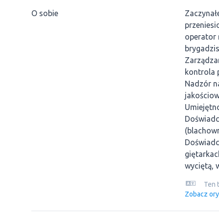
O sobie
Zaczynał
przenies
operator 
brygadzis
Zarządzan
kontrola 
Nadzór n
jakościow
Umiejętno
Doświadcz
(blachow
Doświadcz
giętarkac
wyciętą, 
Ten 
Zobacz ory