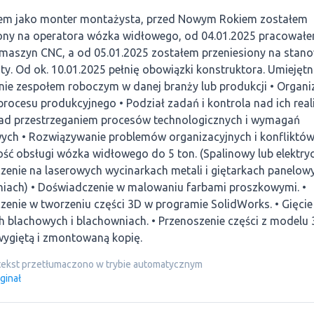
em jako monter montażysta, przed Nowym Rokiem zostałem
iony na operatora wózka widłowego, od 04.01.2025 pracowałe
maszyn CNC, a od 05.01.2025 zostałem przeniesiony na stan
ty. Od ok. 10.01.2025 pełnię obowiązki konstruktora. Umiejętno
ie zespołem roboczym w danej branży lub produkcji • Organiz
procesu produkcyjnego • Podział zadań i kontrola nad ich reali
ad przestrzeganiem procesów technologicznych i wymagań
ych • Rozwiązywanie problemów organizacyjnych i konfliktów
ść obsługi wózka widłowego do 5 ton. (Spalinowy lub elektryc
enie na laserowych wycinarkach metali i giętarkach panelow
niach) • Doświadczenie w malowaniu farbami proszkowymi. •
enie w tworzeniu części 3D w programie SolidWorks. • Gięcie
h blachowych i blachowniach. • Przenoszenie części z modelu
wygiętą i zmontowaną kopię.
tekst przetłumaczono w trybie automatycznym
ginał