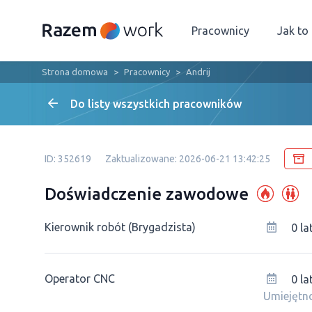
Pracownicy
Jak to
Strona domowa
Pracownicy
Andrij
Do listy wszystkich pracowników
ID: 352619
Zaktualizowane: 2026-06-21 13:42:25
Doświadczenie zawodowe
Kierownik robót (Brygadzista)
0 la
Operator CNC
0 la
Umiejętno