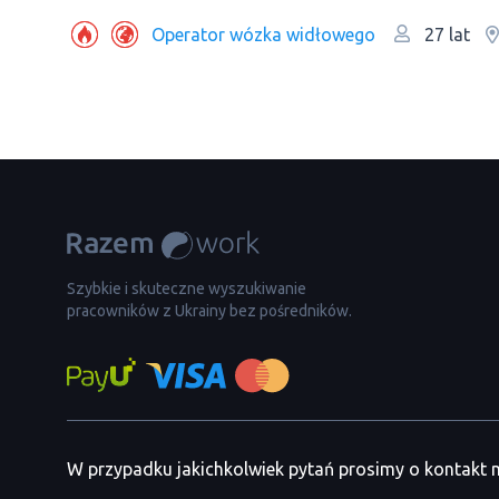
Operator wózka widłowego
27 lat
Szybkie i skuteczne wyszukiwanie
pracowników z Ukrainy bez pośredników.
W przypadku jakichkolwiek pytań prosimy o kontakt