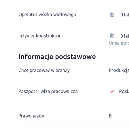
Operator wózka widłowego
0 la
Inżynier-konstruktor
0 la
Umiejętno
Informacje podstawowe
Chce pracować w branży
Produkcj
Paszport i wiza pracownicza
Posi
Prawo jazdy
B