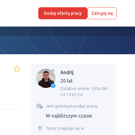
Dodaj ofertę pracy
Zaloguj się
Andrij
20 lat
Ostatnio online: 2026-06-
24 15:03:34
Jest gotowy/a podjąć pracę
W najbliższym czasie
Teraz znajduje się w