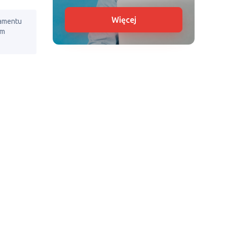
Więcej
lamentu
em