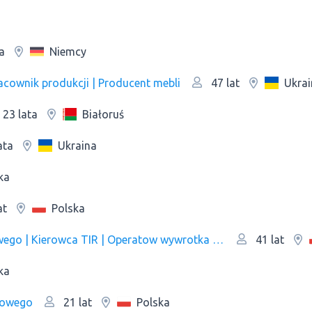
Niemcy
a
cownik produkcji | Producent mebli
Ukrai
47 lat
Białoruś
23 lata
Ukraina
ata
ka
Polska
at
Spawacz | Ślusarz | Operator wózka widłowego | Kierowca TIR | Operatow wywrotka | Pracownik produkcji
41 lat
ka
łowego
Polska
21 lat