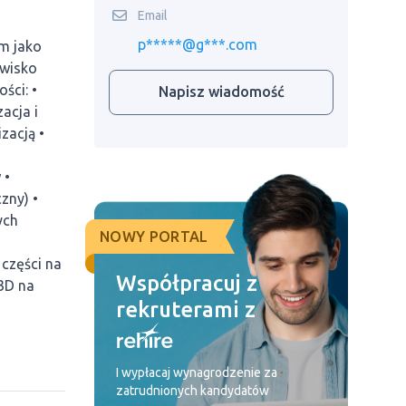
Email
p*****@g***.com
m jako
owisko
ści: •
Napisz wiadomość
acja i
zacją •
 •
zny) •
ych
NOWY PORTAL
 części na
Współpracuj z
 3D na
rekruterami z
I wypłacaj wynagrodzenie za
zatrudnionych kandydatów