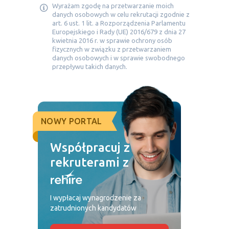
Wyrażam zgodę na przetwarzanie moich
danych osobowych w celu rekrutacji zgodnie z
art. 6 ust. 1 lit. a Rozporządzenia Parlamentu
Europejskiego i Rady (UE) 2016/679 z dnia 27
kwietnia 2016 r. w sprawie ochrony osób
fizycznych w związku z przetwarzaniem
danych osobowych i w sprawie swobodnego
przepływu takich danych.
NOWY PORTAL
Współpracuj z
rekruterami z
I wypłacaj wynagrodzenie za
zatrudnionych kandydatów