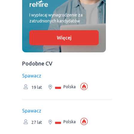
I wypłacaj wynagrodzenie za
zatrudnionych kandydatów
Więcej
Podobne CV
Spawacz
Polska
19 lat
Spawacz
Polska
27 lat