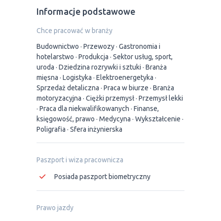
Informacje podstawowe
Chce pracować w branży
Budownictwo
Przewozy
Gastronomia i
hotelarstwo
Produkcja
Sektor usług, sport,
uroda
Dziedzina rozrywki i sztuki
Branża
mięsna
Logistyka
Elektroenergetyka
Sprzedaż detaliczna
Praca w biurze
Branża
motoryzacyjna
Ciężki przemysł
Przemysł lekki
Praca dla niekwalifikowanych
Finanse,
księgowość, prawo
Medycyna
Wykształcenie
Poligrafia
Sfera inżynierska
Paszport i wiza pracownicza
Posiada paszport biometryczny
Prawo jazdy