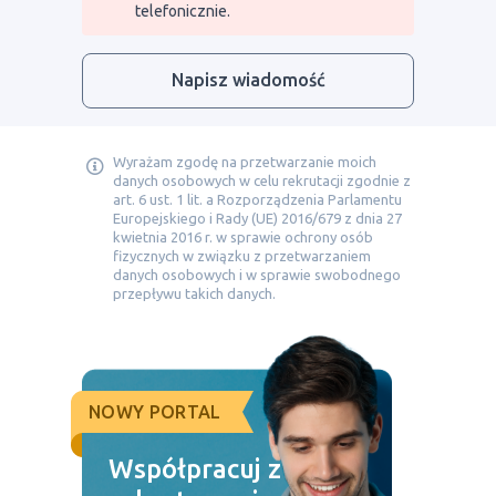
telefonicznie.
Napisz wiadomość
Wyrażam zgodę na przetwarzanie moich
danych osobowych w celu rekrutacji zgodnie z
art. 6 ust. 1 lit. a Rozporządzenia Parlamentu
Europejskiego i Rady (UE) 2016/679 z dnia 27
kwietnia 2016 r. w sprawie ochrony osób
fizycznych w związku z przetwarzaniem
danych osobowych i w sprawie swobodnego
przepływu takich danych.
NOWY PORTAL
Współpracuj z