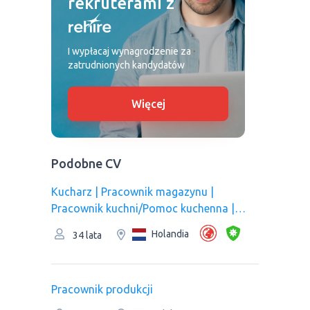
rekruterami z
I wypłacaj wynagrodzenie za
zatrudnionych kandydatów
Więcej
Podobne CV
Kucharz | Рracownik magazynu |
Pracownik kuchni/Pomoc kuchenna |
Pracownik produkcji
Holandia
34 lata
Pracownik produkcji