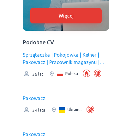
Więcej
Podobne CV
Sprzątaczka | Pokojówka | Kelner |
Pakowacz | Рracownik magazynu |
Pracownik kuchni/Pomoc kuchenna |
Polska
36 lat
Pracownik produkcji | Оperator linii
produkcyjnej
Pakowacz
Ukraina
34 lata
Pakowacz