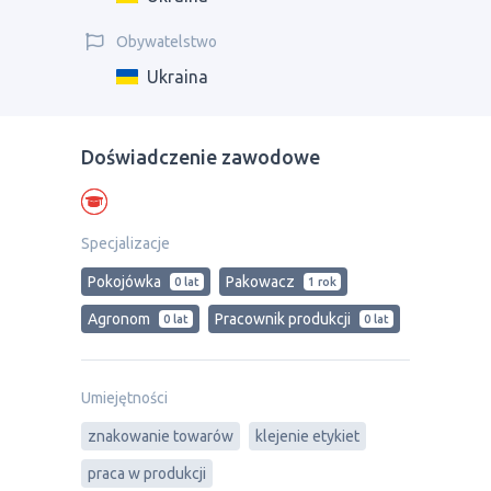
Obywatelstwo
Ukraina
Doświadczenie zawodowe
Specjalizacje
Pokojówka
Pakowacz
0 lat
1 rok
Agronom
Pracownik produkcji
0 lat
0 lat
Umiejętności
znakowanie towarów
klejenie etykiet
praca w produkcji