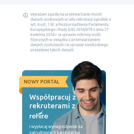
Wyrażam zgodę na przetwarzanie moich
danych osobowych w celu rekrutacji zgodnie z
art. 6 ust. 1 lit. a Rozporządzenia Parlamentu
Europejskiego i Rady (UE) 2016/679 z dnia 27
kwietnia 2016 r. w sprawie ochrony osób
fizycznych w związku z przetwarzaniem
danych osobowych i w sprawie swobodnego
przepływu takich danych.
NOWY PORTAL
Współpracuj z
rekruterami z
I wypłacaj wynagrodzenie za
zatrudnionych kandydatów