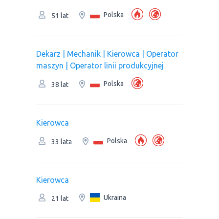
Polska
51 lat
Dekarz | Mechanik | Kierowca | Operator
maszyn | Оperator linii produkcyjnej
Polska
38 lat
Kierowca
Polska
33 lata
Kierowca
Ukraina
21 lat