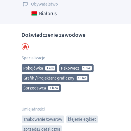
Obywatelstwo
Białoruś
Doświadczenie zawodowe
Specjalizacje
Pokojówka
Pakowacz
1 rok
1 rok
Grafik / Projektant graficzny
10 lat
Sprzedawca
3 lata
Umiejętności
znakowanie towarów
klejenie etykiet
sprzedaż detaliczna