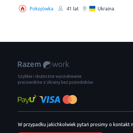
Pokojówka
Ukraina
41 lat
Szybkie i skuteczne wyszukiwanie
pracowników z Ukrainy bez pośredników.
W przypadku jakichkolwiek pytań prosimy o kontakt