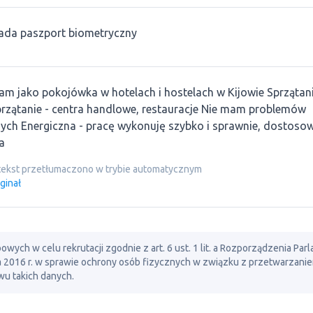
ada paszport biometryczny
m jako pokojówka w hotelach i hostelach w Kijowie Sprzątani
rzątanie - centra handlowe, restauracje Nie mam problemów
ych Energiczna - pracę wykonuję szybko i sprawnie, dostoso
a
tekst przetłumaczono w trybie automatycznym
ginał
ch w celu rekrutacji zgodnie z art. 6 ust. 1 lit. a Rozporządzenia Par
ia 2016 r. w sprawie ochrony osób fizycznych w związku z przetwarzani
u takich danych.