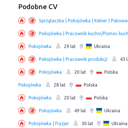
Podobne CV
Pokojówka | Pracownik kuchni/Pomoc kuc
Pokojówka
Ukraina
29 lat
Pokojówka | Pracownik produkcji
43 l
Pokojówka
Polska
20 lat
Pokojówka
Polska
28 lat
Pokojówka
Polska
20 lat
Pokojówka
Ukraina
49 lat
Pokojówka | Fryzjer
Ukraina
30 lat