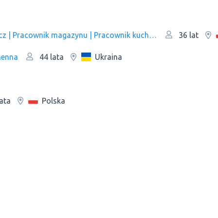
Sprzątaczka | Pokojówka | Kelner | Pakowacz | Рracownik magazynu | Pracownik kuchni/Pomoc kuchenna | Pracownik produkcji | Оperator linii produkcyjnej
36 lat
henna
Ukraina
44 lata
Polska
ata