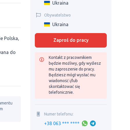
Ukraina
Obywatelstwo
Ukraina
e Polska,
Zaproś do pracy
wana do
Kontakt z pracownikiem
będzie możliwy, gdy wyślesz
mu zaproszenie do pracy.
Będziesz mógł wysłać mu
wiadomość i/lub
skontaktować się
telefonicznie.
lamentu
em
Numer telefonu:
+38 063 *** ****