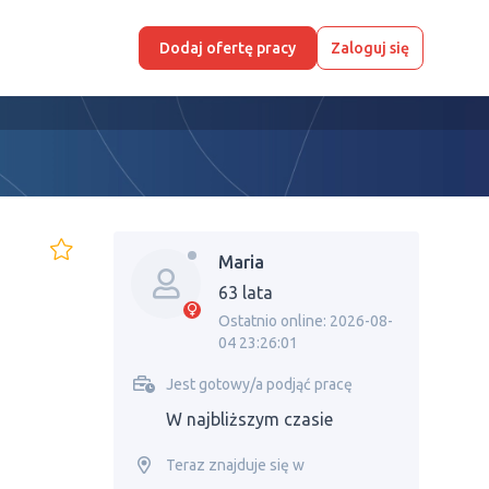
Dodaj ofertę pracy
Zaloguj się
Maria
63 lata
Ostatnio online: 2026-08-
04 23:26:01
Jest gotowy/a podjąć pracę
W najbliższym czasie
Teraz znajduje się w