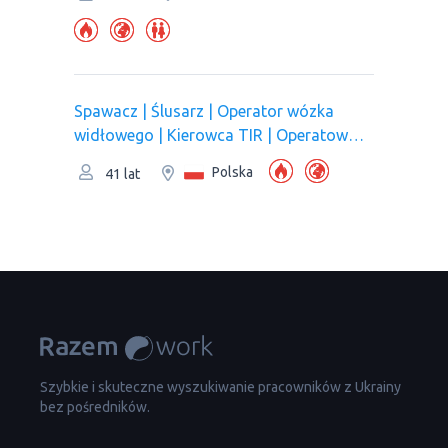
Spawacz | Ślusarz | Operator wózka
widłowego | Kierowca TIR | Operatow
wywrotka | Pracownik produkcji
Polska
41 lat
Szybkie i skuteczne wyszukiwanie pracowników z Ukrainy
bez pośredników.