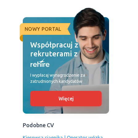
NOWY PORTAL
Współpracuj z
rekruterami z
I wypłacaj wynagrodzenie za
zatrudnionych kandydatów
Więcej
Podobne CV
Kierowca ciągnika | Operator wózka