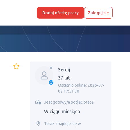
Dodaj ofertę pracy
Zaloguj się
Sergij
37 lat
Ostatnio online: 2026-07-
02 17:51:30
Jest gotowy/a podjąć pracę
W ciągu miesiąca
Teraz znajduje się w