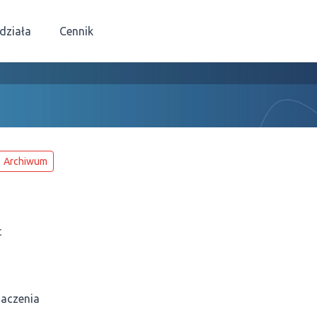
 działa
Cennik
Archiwum
t
naczenia