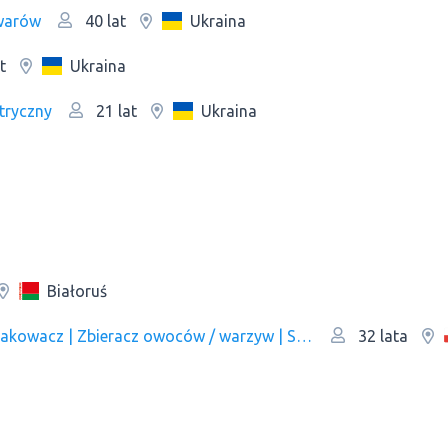
owarów
Ukraina
40 lat
Ukraina
t
tryczny
Ukraina
21 lat
Białoruś
Pracownik fizyczny | Ochroniarz | Kelner | Pakowacz | Zbieracz owoców / warzyw | Sprzedawca | Рracownik magazynu | Pracownik kuchni/Pomoc kuchenna | Pracownik produkcji | Оperator linii produkcyjnej
32 lata