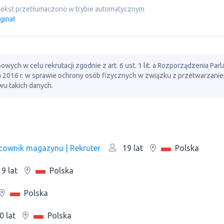
tekst przetłumaczono w trybie automatycznym
ginał
ch w celu rekrutacji zgodnie z art. 6 ust. 1 lit. a Rozporządzenia Par
ia 2016 r. w sprawie ochrony osób fizycznych w związku z przetwarzani
u takich danych.
acownik magazynu | Rekruter
Polska
19 lat
Polska
9 lat
Polska
Polska
0 lat