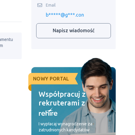
Email
b*****@g***.con
Napisz wiadomość
lamentu
em
NOWY PORTAL
Współpracuj z
rekruterami z
I wypłacaj wynagrodzenie za
zatrudnionych kandydatów