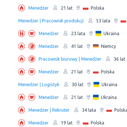
Menedżer
Polska
21 lat
Menedżer | Pracownik produkcji
53 lata
Menedżer
Ukraina
23 lata
Menedżer
Niemcy
41 lat
Pracownik biurowy | Menedżer
36 lat
Menedżer
Polska
21 lat
Menedżer | Logistyk
Ukraina
30 lat
Menedżer
Ukraina
21 lat
Menedżer | Rekruter
Polsk
34 lata
Menedżer
Polska
19 lat