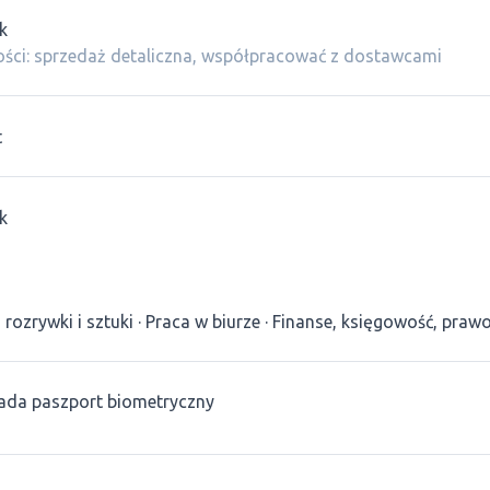
k
ści: sprzedaż detaliczna, współpracować z dostawcami
t
k
 rozrywki i sztuki
Praca w biurze
Finanse, księgowość, praw
ada paszport biometryczny