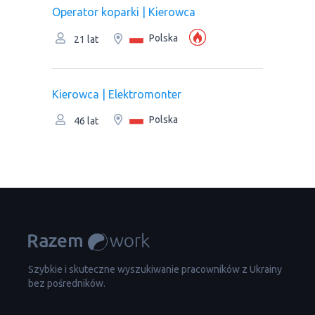
Operator koparki | Kierowca
Polska
21 lat
Kierowca | Elektromonter
Polska
46 lat
Szybkie i skuteczne wyszukiwanie pracowników z Ukrainy
bez pośredników.