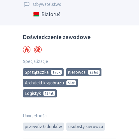
Obywatelstwo
Białoruś
Doświadczenie zawodowe
Specjalizacje
Sprzątaczka
Kierowca
1 rok
25 lat
Architekt krajobrazu
5 lat
Logistyk
13 lat
Umiejętności
przewóz ładunków
osobisty kierowca