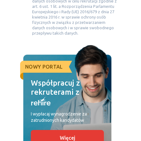
danych osobowych w celu rekrutacji zgodnie z
art. 6 ust. 1 lit. a Rozporządzenia Parlamentu
Europejskiego i Rady (UE) 2016/679 z dnia 27
kwietnia 2016 r. w sprawie ochrony osób
fizycznych w związku z przetwarzaniem
danych osobowych i w sprawie swobodnego
przepływu takich danych.
NOWY PORTAL
Współpracuj z
rekruterami z
I wypłacaj wynagrodzenie za
zatrudnionych kandydatów
Więcej