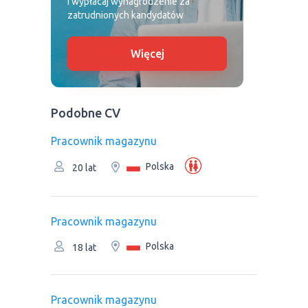
I wypłacaj wynagrodzenie za
zatrudnionych kandydatów
Więcej
Podobne CV
Рracownik magazynu
Polska
20 lat
Рracownik magazynu
Polska
18 lat
Рracownik magazynu