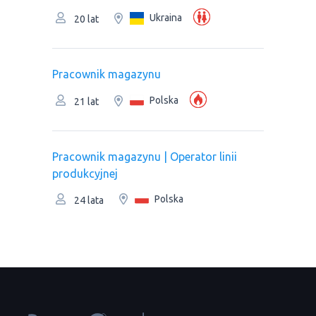
Ukraina
20 lat
Рracownik magazynu
Polska
21 lat
Рracownik magazynu | Оperator linii
produkcyjnej
Polska
24 lata