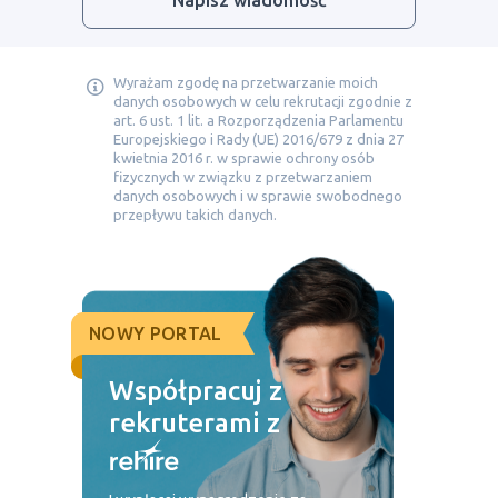
Napisz wiadomość
Wyrażam zgodę na przetwarzanie moich
danych osobowych w celu rekrutacji zgodnie z
art. 6 ust. 1 lit. a Rozporządzenia Parlamentu
Europejskiego i Rady (UE) 2016/679 z dnia 27
kwietnia 2016 r. w sprawie ochrony osób
fizycznych w związku z przetwarzaniem
danych osobowych i w sprawie swobodnego
przepływu takich danych.
NOWY PORTAL
Współpracuj z
rekruterami z