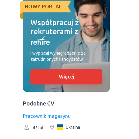
NOWY PORTAL
Współpracuj z
rekruterami z
I wypłacaj wynagrodzenie za
zatrudnionych kandydatów
Więcej
Podobne CV
Рracownik magazynu
Ukraina
45 lat