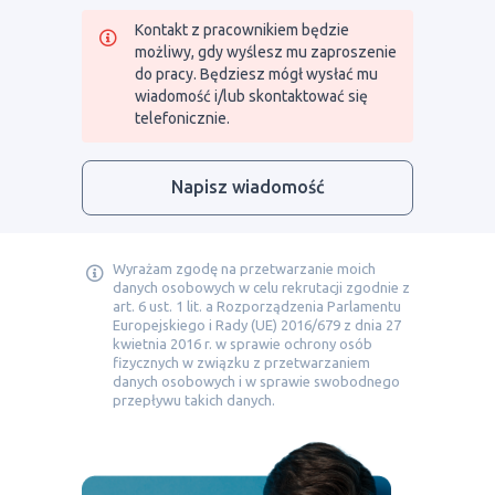
Kontakt z pracownikiem będzie
możliwy, gdy wyślesz mu zaproszenie
do pracy. Będziesz mógł wysłać mu
wiadomość i/lub skontaktować się
telefonicznie.
Napisz wiadomość
Wyrażam zgodę na przetwarzanie moich
danych osobowych w celu rekrutacji zgodnie z
art. 6 ust. 1 lit. a Rozporządzenia Parlamentu
Europejskiego i Rady (UE) 2016/679 z dnia 27
kwietnia 2016 r. w sprawie ochrony osób
fizycznych w związku z przetwarzaniem
danych osobowych i w sprawie swobodnego
przepływu takich danych.