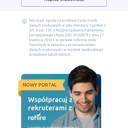
Wyrażam zgodę na przetwarzanie moich
danych osobowych w celu rekrutacji zgodnie z
art. 6 ust. 1 lit. a Rozporządzenia Parlamentu
Europejskiego i Rady (UE) 2016/679 z dnia 27
kwietnia 2016 r. w sprawie ochrony osób
fizycznych w związku z przetwarzaniem
danych osobowych i w sprawie swobodnego
przepływu takich danych.
NOWY PORTAL
Współpracuj z
rekruterami z
I wypłacaj wynagrodzenie za