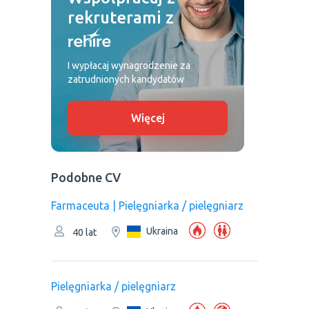
rekruterami z
I wypłacaj wynagrodzenie za
zatrudnionych kandydatów
Więcej
Podobne CV
Farmaceuta | Pielęgniarka / pielęgniarz
Ukraina
40 lat
Pielęgniarka / pielęgniarz