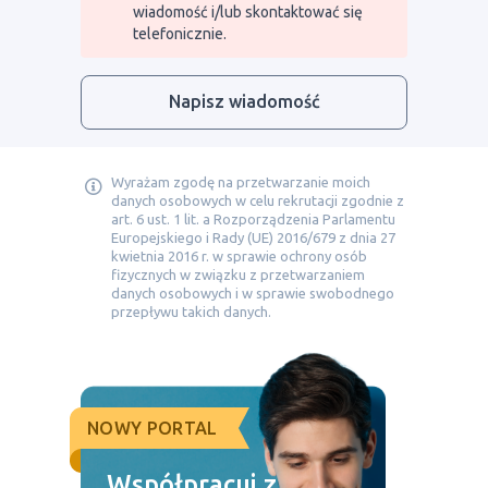
wiadomość i/lub skontaktować się
telefonicznie.
Napisz wiadomość
Wyrażam zgodę na przetwarzanie moich
danych osobowych w celu rekrutacji zgodnie z
art. 6 ust. 1 lit. a Rozporządzenia Parlamentu
Europejskiego i Rady (UE) 2016/679 z dnia 27
kwietnia 2016 r. w sprawie ochrony osób
fizycznych w związku z przetwarzaniem
danych osobowych i w sprawie swobodnego
przepływu takich danych.
NOWY PORTAL
Współpracuj z