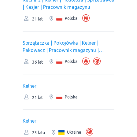
| Kasjer | Рracownik magazynu
Polska
21 lat
Sprzątaczka | Pokojówka | Kelner |
Pakowacz | Рracownik magazynu |
Pracownik kuchni/Pomoc kuchenna |
Polska
36 lat
Pracownik produkcji | Оperator linii
produkcyjnej
Kelner
Polska
21 lat
Kelner
Ukraina
23 lata