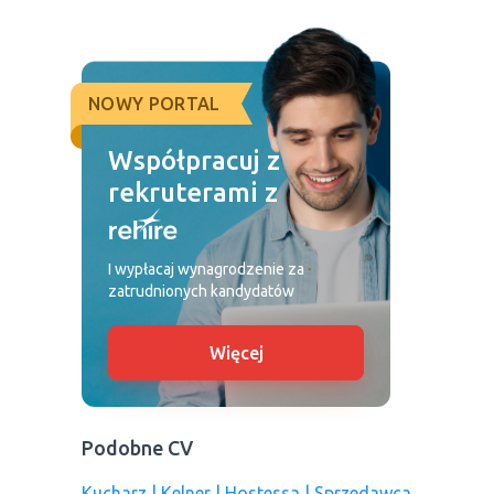
NOWY PORTAL
Współpracuj z
rekruterami z
I wypłacaj wynagrodzenie za
zatrudnionych kandydatów
Więcej
Podobne CV
Kucharz | Kelner | Hostessa | Sprzedawca