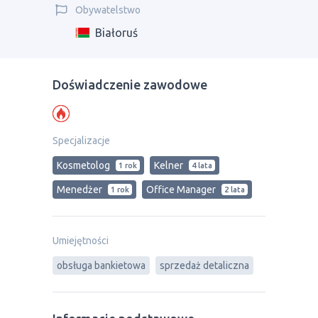
Obywatelstwo
Białoruś
Doświadczenie zawodowe
Specjalizacje
Kosmetolog
Kelner
1 rok
4 lata
Menedżer
Office Manager
1 rok
2 lata
Umiejętności
obsługa bankietowa
sprzedaż detaliczna