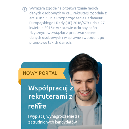
Wyrażam zgodę na przetwarzanie moich
danych osobowych w celu rekrutacji zgodnie z
art. 6 ust. 1 lit. a Rozporządzenia Parlamentu
Europejskiego i Rady (UE) 2016/679 z dnia 27
kwietnia 2016 r. w sprawie ochrony osób
fizycznych w związku z przetwarzaniem
danych osobowych i w sprawie swobodnego
przepływu takich danych.
NOWY PORTAL
Współpracuj z
rekruterami z
I wypłacaj wynagrodzenie za
zatrudnionych kandydatów