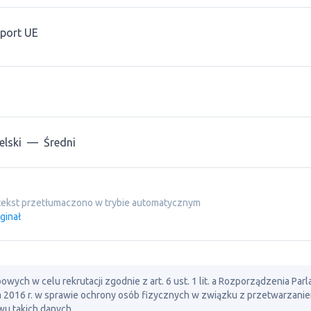
port UE
elski
—
Średni
tekst przetłumaczono w trybie automatycznym
ginał
ch w celu rekrutacji zgodnie z art. 6 ust. 1 lit. a Rozporządzenia Par
ia 2016 r. w sprawie ochrony osób fizycznych w związku z przetwarzani
u takich danych.