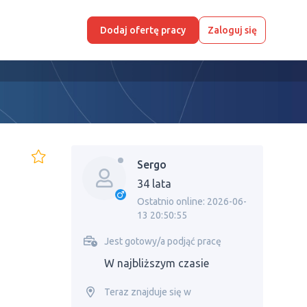
Dodaj ofertę pracy
Zaloguj się
Sergo
34 lata
Ostatnio online: 2026-06-
13 20:50:55
Jest gotowy/a podjąć pracę
W najbliższym czasie
Teraz znajduje się w