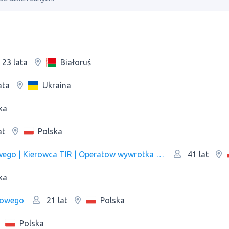
Białoruś
23 lata
Ukraina
ata
ka
Polska
at
Spawacz | Ślusarz | Operator wózka widłowego | Kierowca TIR | Operatow wywrotka | Pracownik produkcji
41 lat
ka
łowego
Polska
21 lat
Polska