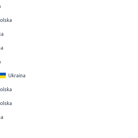
a
olska
ka
na
a
Ukraina
olska
olska
na