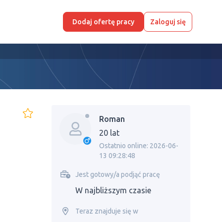
Dodaj ofertę pracy
Zaloguj się
Roman
20 lat
Ostatnio online: 2026-06-
13 09:28:48
Jest gotowy/a podjąć pracę
W najbliższym czasie
Teraz znajduje się w