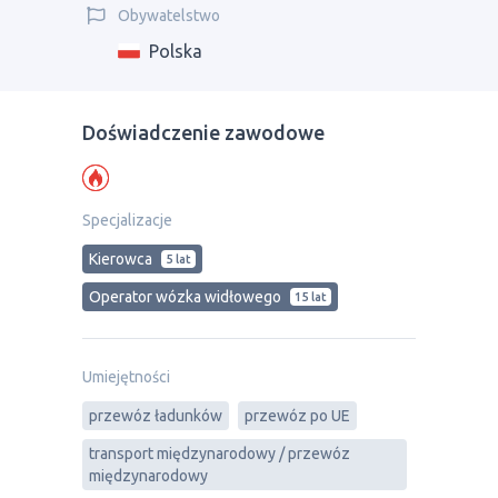
Obywatelstwo
Polska
Doświadczenie zawodowe
Specjalizacje
Kierowca
5 lat
Operator wózka widłowego
15 lat
Umiejętności
przewóz ładunków
przewóz po UE
transport międzynarodowy / przewóz
międzynarodowy