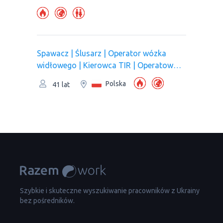
Spawacz | Ślusarz | Operator wózka
widłowego | Kierowca TIR | Operatow
wywrotka | Pracownik produkcji
Polska
41 lat
Szybkie i skuteczne wyszukiwanie pracowników z Ukrainy
bez pośredników.