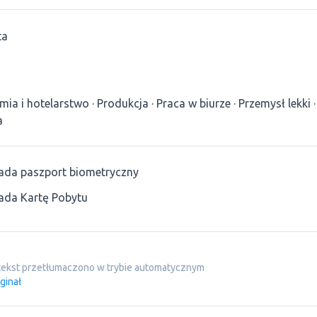
ta
mia i hotelarstwo
Produkcja
Praca w biurze
Przemysł lekki
a
ada paszport biometryczny
ada Kartę Pobytu
tekst przetłumaczono w trybie automatycznym
ginał