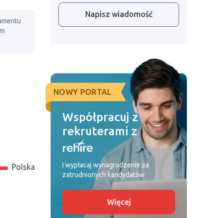
Napisz wiadomość
lamentu
em
NOWY PORTAL
Współpracuj z
rekruterami z
I wypłacaj wynagrodzenie za
Polska
zatrudnionych kandydatów
Więcej