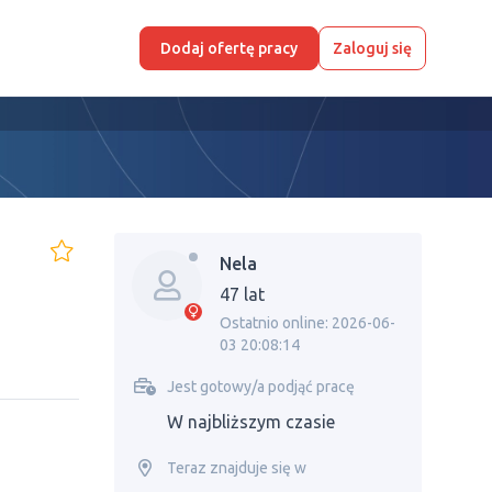
Dodaj ofertę pracy
Zaloguj się
Nela
47 lat
Ostatnio online: 2026-06-
03 20:08:14
Jest gotowy/a podjąć pracę
W najbliższym czasie
Teraz znajduje się w