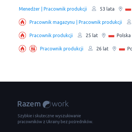
Menedżer | Pracownik produkcji
53 lata
Рracownik magazynu | Pracownik produkcji
Pracownik produkcji
Polska
25 lat
Pracownik produkcji
Po
26 lat
Szybkie i skuteczne wyszukiwanie
pracowników z Ukrainy bez pośredników.