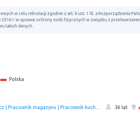
ch w celu rekrutacji zgodnie z art. 6 ust. 1 lit. a Rozporządzenia Par
ia 2016 r. w sprawie ochrony osób fizycznych w związku z przetwarzani
u takich danych.
Polska
Sprzątaczka | Pokojówka | Kelner | Pakowacz | Рracownik magazynu | Pracownik kuchni/Pomoc kuchenna | Pracownik produkcji | Оperator linii produkcyjnej
36 lat