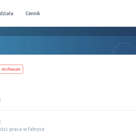
 działa
Cennik
Archiwum
t
t
ści: praca w fabryce